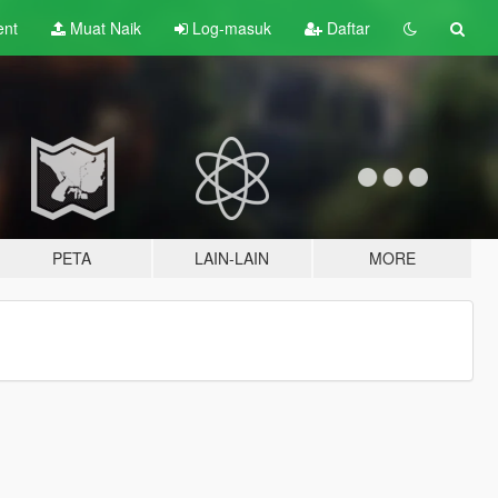
ent
Muat Naik
Log-masuk
Daftar
PETA
LAIN-LAIN
MORE