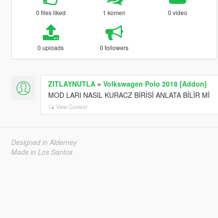
0 files liked
1 komen
0 video
0 uploads
0 followers
ZITLAYNUTLA
»
Volkswagen Polo 2018 [Addon]
MOD LARI NASIL KURACZ BİRİSİ ANLATA BİLİR Mİ
View Context
Designed in Alderney
Made in Los Santos