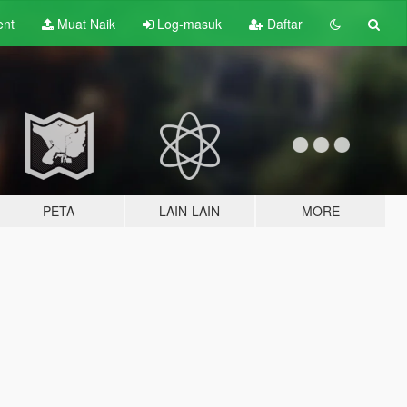
ent
Muat Naik
Log-masuk
Daftar
PETA
LAIN-LAIN
MORE