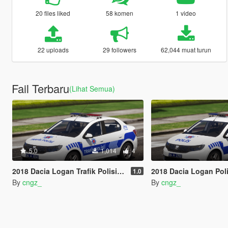
20 files liked
58 komen
1 video
22 uploads
29 followers
62,044 muat turun
Fail Terbaru
(Lihat Semua)
5.0
1,014
4
2018 Dacia Logan Trafik Polisi [Reflektif] Turkish
2018 Dacia Logan Polis Asayis [Refle
1.0
By
cngz_
By
cngz_