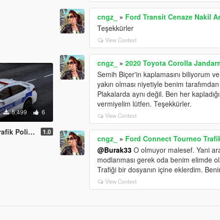
cngz_
»
Ford Transit Cenaze Nakil Ar
Teşekkürler
View Context
cngz_
»
2020 Toyota Corolla Jandarm
Semih Biçer'in kaplamasını biliyorum v
yakın olması niyetiyle benim tarafımdan s
Plakalarda aynı değil. Ben her kapladığı
vermiyelim lütfen. Teşekkürler.
5,499
6
View Context
lisi Turkish
1.0
cngz_
»
Ford Connect Tourneo Trafik
@Burak33
O olmuyor malesef. Yani ara
modlanması gerek oda benim elimde ola
Trafiği bir dosyanın içine eklerdim. Ben
View Context