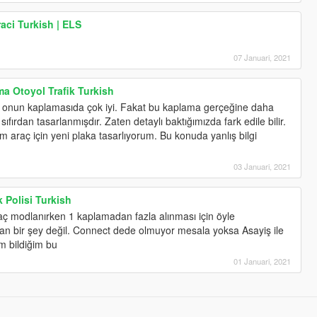
aci Turkish | ELS
07 Januari, 2021
a Otoyol Trafik Turkish
e onun kaplamasıda çok iyi. Fakat bu kaplama gerçeğine daha
ıfırdan tasarlanmışdır. Zaten detaylı baktığımızda fark edile bilir.
m araç için yeni plaka tasarlıyorum. Bu konuda yanlış bilgi
03 Januari, 2021
 Polisi Turkish
ç modlanırken 1 kaplamadan fazla alınması için öyle
n bir şey değil. Connect dede olmuyor mesala yoksa Asayiş ile
im bildiğim bu
01 Januari, 2021