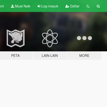
ent
Muat Naik
Log-masuk
Daftar
PETA
LAIN-LAIN
MORE