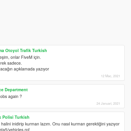
a Otoyol Trafik Turkish
şim, onlar FiveM için.
erek sadece.
acağın açıklamada yazıyor
12 Mac, 2021
ice Department
obs again ?
24 Januari, 2021
 Polisi Turkish
halini inidirip kurman lazım. Onu nasıl kurman gerektiğini yazıyor
ta5/vehicles.rpf