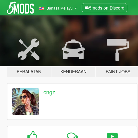
5mods on Discord
Bahasa Melayu
PERALATAN
KENDERAAN
PAINT JOBS
cngz_