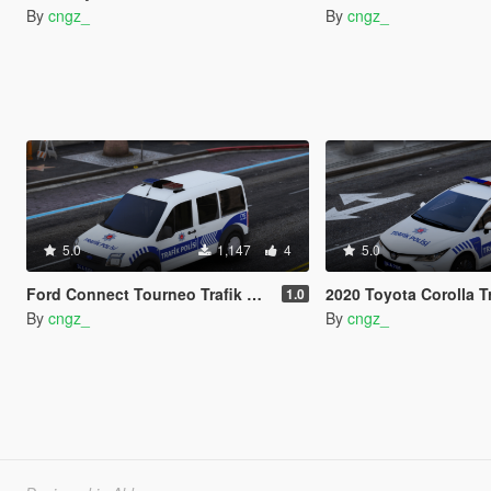
By
cngz_
By
cngz_
5.0
1,147
4
5.0
Ford Connect Tourneo Trafik Polisi Turkish
2020 Toyota Corolla Trafik Po
1.0
By
cngz_
By
cngz_