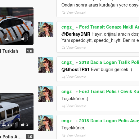
Ondan sonra aracı kurduğun yere dosyan
View Context
cngz_
»
Ford Transit Cenaze Nakil Ar
@BerkayDMR
Hayır, orijinal aracın do
491
4
Yani speedo.yft, speedo_hi.yft. Benim 
View Context
i Turkish
1.0
cngz_
»
2018 Dacia Logan Trafik Polis
@GhostTR51
Evet bugün gelicek :)
View Context
cngz_
»
Ford Transit Polis / Cevik K
Teşekkürler :)
View Context
cngz_
»
2018 Dacia Logan Polis Asayi
2,841
2
Teşekkürler.
View Context
ayis Turkish
1.0