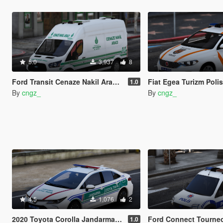
5.0
3,937
8
Ford Transit Cenaze Nakil Araci Turkish | ELS
Fiat Egea Turizm Polis
1.0
By
cngz_
By
cngz_
4.5
1,076
2
2020 Toyota Corolla Jandarma Otoyol Trafik Turkish
Ford Connect Tourneo Polis As
1.0