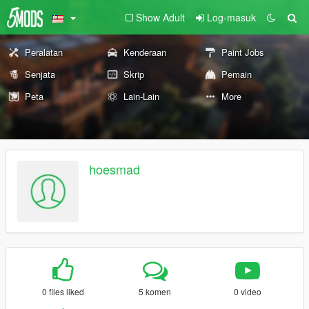
Show Adult
Log-masuk
Peralatan
Kenderaan
Paint Jobs
Senjata
Skrip
Pemain
Peta
Lain-Lain
More
hoesmad
0 files liked
5 komen
0 video