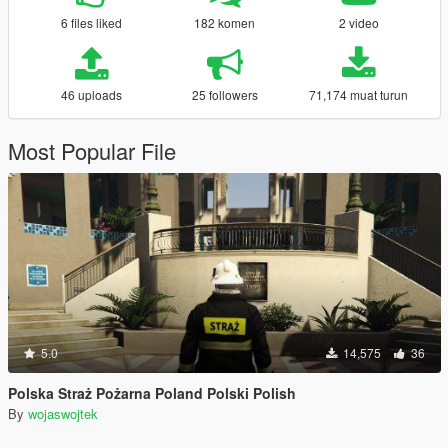
6 files liked
182 komen
2 video
46 uploads
25 followers
71,174 muat turun
Most Popular File
5.0
14,575
36
Polska Straż Pożarna Poland Polski Polish
By
wojaswojtek