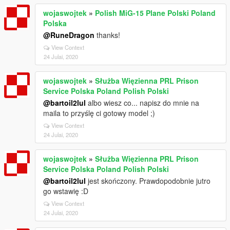
wojaswojtek
»
Polish MiG-15 Plane Polski Poland
Polska
@RuneDragon
thanks!
View Context
24 Julai, 2020
wojaswojtek
»
Służba Więzienna PRL Prison
Service Polska Poland Polish Polski
@bartoil2lul
albo wiesz co... napisz do mnie na
maila to przyślę ci gotowy model ;)
View Context
24 Julai, 2020
wojaswojtek
»
Służba Więzienna PRL Prison
Service Polska Poland Polish Polski
@bartoil2lul
jest skończony. Prawdopodobnie jutro
go wstawię :D
View Context
24 Julai, 2020