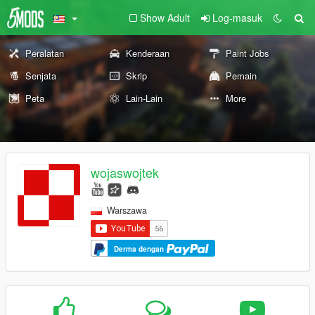
Show Adult
Log-masuk
Peralatan
Kenderaan
Paint Jobs
Senjata
Skrip
Pemain
Peta
Lain-Lain
More
wojaswojtek
Warszawa
Derma dengan