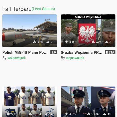
Fail Terbaru
(Lihat Semua)
460
7
4.0
421
5
Polish MiG-15 Plane Polski Poland Polska
Służba Więzienna PRL Prison Service Polska Poland Polish Polski
1.0
BETA
By
wojaswojtek
By
wojaswojtek
5.0
1,054
14
4.75
2,637
19