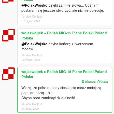
@PolakWojsko
dzięki za miłe słowa... Coś tam
postaram się jeszcze stworzyć, ale nic nie obiecuję.
View Context
07 Ogos, 2020
wojaswojtek
»
Polish MiG-15 Plane Polski Poland
Polska
@PolakWojsko
chyba kończę z tworzeniem
modów...
View Context
03 Ogos, 2020
wojaswojtek
»
Polish MiG-15 Plane Polski Poland
Polska
Komen Dilekat
Widzę, że polskie mody cieszą się coraz mniejszą
popularnością... :((
Chyba pora zamknąć działalność...
View Context
24 Julai, 2020