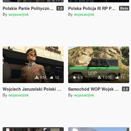
Polskie Partie Polityczne PiS KWiN Lewica OTUA KO PO Polska Poland Polish Polski for Michael
Polska Policja III RP Polish Police Polska Poland Polski
1.0
Beta
By
wojaswojtek
By
wojaswojtek
934
12
5.0
1,070
11
Wojciech Jaruzelski Polski Generał LWP PRL Polska Poland Polish
Samochód WOP Wojsk Ochrony Pogranicza PRL LWP Polish Poland Polski Polska
2.0
By
wojaswojtek
By
wojaswojtek