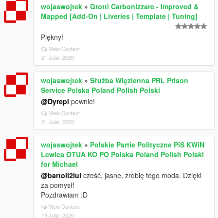
wojaswojtek
»
Grotti Carbonizzare - Improved &
Mapped [Add-On | Liveries | Template | Tuning]
Piękny!
View Context
21 Julai, 2020
wojaswojtek
»
Służba Więzienna PRL Prison
Service Polska Poland Polish Polski
@Dyrepl
pewnie!
View Context
21 Julai, 2020
wojaswojtek
»
Polskie Partie Polityczne PiS KWiN
Lewica OTUA KO PO Polska Poland Polish Polski
for Michael
@bartoil2lul
cześć, jasne, zrobię tego moda. Dzięki
za pomysł!
Pozdrawiam :D
View Context
19 Julai, 2020