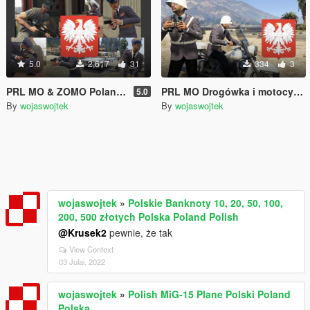
5.0
2,617
31
334
3
PRL MO & ZOMO Poland Polska Polish Polski
PRL MO Drogówka i motocykl Milicji Obywatelskiej Poland Polska Polish Polski
5.0
By
wojaswojtek
By
wojaswojtek
wojaswojtek
»
Polskie Banknoty 10, 20, 50, 100,
200, 500 złotych Polska Poland Polish
@Krusek2
pewnie, że tak
View Context
03 Julai, 2022
wojaswojtek
»
Polish MiG-15 Plane Polski Poland
Polska