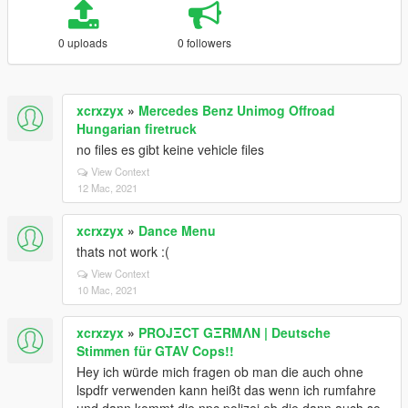
0 uploads
0 followers
xcrxzyx
»
Mercedes Benz Unimog Offroad
Hungarian firetruck
no files es gibt keine vehicle files
View Context
12 Mac, 2021
xcrxzyx
»
Dance Menu
thats not work :(
View Context
10 Mac, 2021
xcrxzyx
»
PROJΞCT GΞRMΛN | Deutsche
Stimmen für GTAV Cops!!
Hey ich würde mich fragen ob man die auch ohne
lspdfr verwenden kann heißt das wenn ich rumfahre