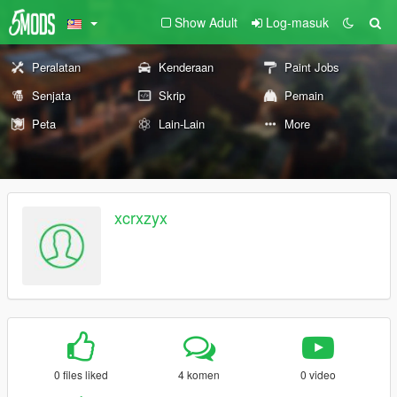
Show Adult
Log-masuk
Peralatan
Kenderaan
Paint Jobs
Senjata
Skrip
Pemain
Peta
Lain-Lain
More
xcrxzyx
0 files liked
4 komen
0 video