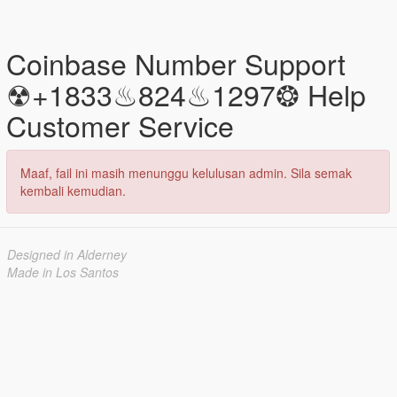
Coinbase Number Support
☢+1833♨824♨1297❂ Help
Customer Service
Maaf, fail ini masih menunggu kelulusan admin. Sila semak
kembali kemudian.
Designed in Alderney
Made in Los Santos