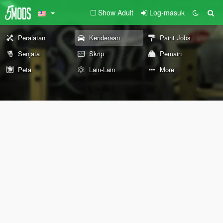
Show Adult
Log-masuk
Peralatan
Kenderaan
Paint Jobs
Senjata
Skrip
Pemain
Peta
Lain-Lain
More