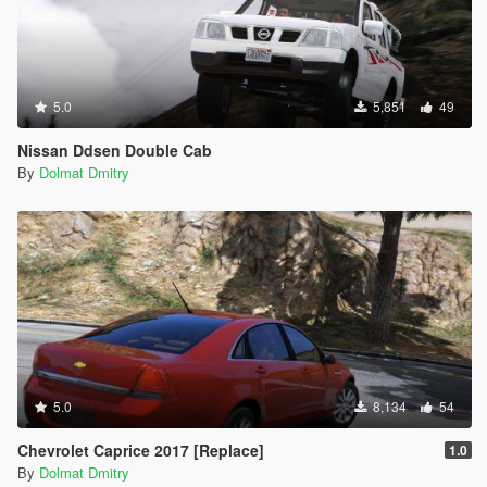
5.0
5,851
49
Nissan Ddsen Double Cab
By
Dolmat Dmitry
5.0
8,134
54
Chevrolet Caprice 2017 [Replace]
1.0
By
Dolmat Dmitry