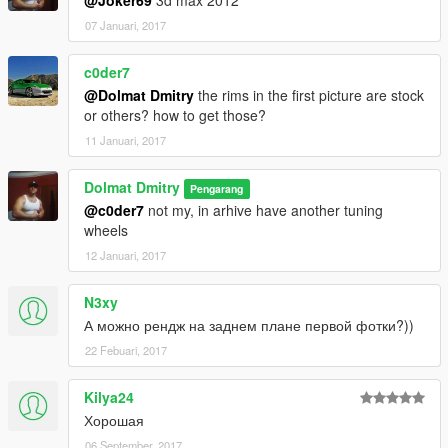
07 Januari, 2017
c0der7
@Dolmat Dmitry
the rims in the first picture are stock
or others? how to get those?
11 Januari, 2017
Dolmat Dmitry
Pengarang
@c0der7
not my, in arhive have another tuning
wheels
12 Januari, 2017
N3xy
А можно рендж на заднем плане первой фотки?))
22 Febuari, 2017
Kilya24
Хорошая
06 September, 2017