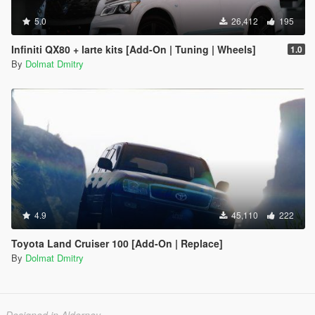
5.0
26,412
195
Infiniti QX80 + larte kits [Add-On | Tuning | Wheels]
1.0
By
Dolmat Dmitry
4.9
45,110
222
Toyota Land Cruiser 100 [Add-On | Replace]
By
Dolmat Dmitry
Designed in Alderney