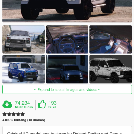
Expand to see all images and videos
74,234
193
Muat Turun
Suka
4.89 / 5 bintang (18 undian)
Original 3D model and textures by Dolmat Dmitry and Denus