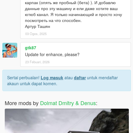
карпак (опять же пробный (бета) ). И добавлю
данные про эту машину и ели даже хотите ваш
ютюб канал. Я только начинающий и просто хочу
посмотреть на что способен.
Артур Ташян
03 Ogos, 2025
gtk87
Update for enhance, please?
23 Febuari, 2026
Sertai perbualan!
Log masuk
atau
daftar
untuk mendaftar
akaun untuk dapat komen.
More mods by
Dolmat Dmitry & Denus
: