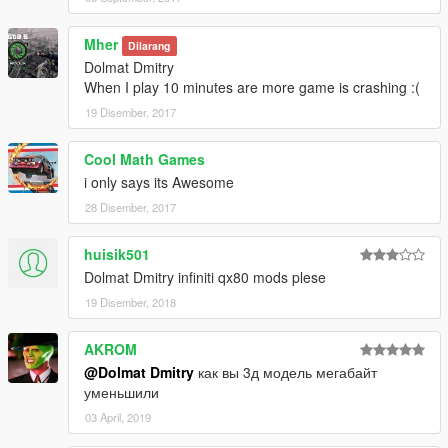
Mher
Dilarang
Dolmat Dmitry
When I play 10 minutes are more game is crashing :(
19 Disember, 2017
Cool Math Games
i only says its Awesome
28 Disember, 2017
huisik501
Dolmat Dmitry infiniti qx80 mods plese
19 Disember, 2018
AKROM
@Dolmat Dmitry
как вы 3д модель мегабайт
уменьшили
03 April, 2019