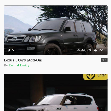
5.0
44,369
151
Lexus LX470 [Add-On]
1.0
By
Dolmat Dmitry