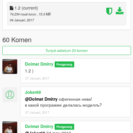
1.2
(current)
74,234 muat turun
, 15.3 MB
04 Januari, 2017
60 Komen
Tunjuk sebelum 20 komen
Dolmat Dmitry
Pengarang
1.2 )
07 Januari, 2017
Joker69
@Dolmat Dmitry
офигенная нива!
в какой программе делалась моделль?
07 Januari, 2017
Dolmat Dmitry
Pengarang
@Joker69
3d max 2012