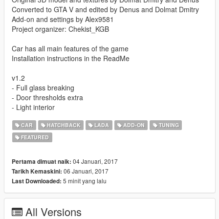
Converted to GTA V and edited by Denus and Dolmat Dmitry
Add-on and settings by Alex9581
Project organizer: Chekist_KGB
Car has all main features of the game
Installation instructions in the ReadMe
v1.2
- Full glass breaking
- Door thresholds extra
- Light interior
CAR
HATCHBACK
LADA
ADD-ON
TUNING
FEATURED
04 Januari, 2017
Pertama dimuat naik:
06 Januari, 2017
Tarikh Kemaskini:
5 minit yang lalu
Last Downloaded:
All Versions