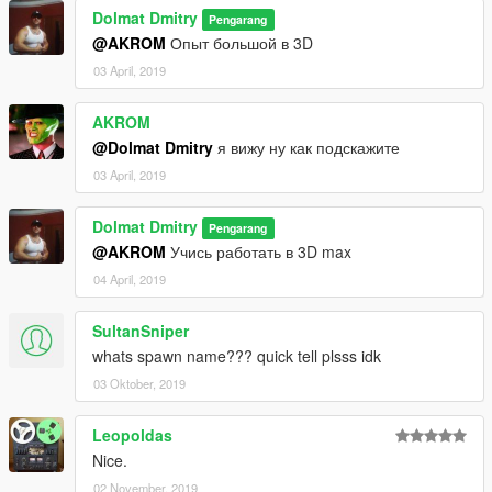
Dolmat Dmitry
Pengarang
@AKROM
Опыт большой в 3D
03 April, 2019
AKROM
@Dolmat Dmitry
я вижу ну как подскажите
03 April, 2019
Dolmat Dmitry
Pengarang
@AKROM
Учись работать в 3D max
04 April, 2019
SultanSniper
whats spawn name??? quick tell plsss idk
03 Oktober, 2019
Leopoldas
Nice.
02 November, 2019