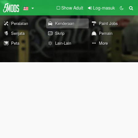
Show Adult
Log-masuk
Peralatan
Kenderaan
Paint Jobs
Senjata
Skrip
Pemain
Peta
Lain-Lain
More