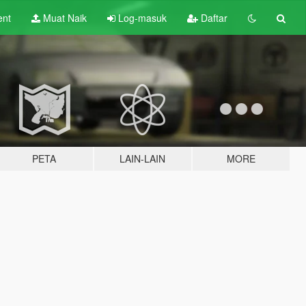
ent
Muat Naik
Log-masuk
Daftar
PETA
LAIN-LAIN
MORE