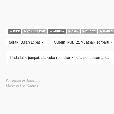
BIKE
VANILLA EDIT
APRILIA
BMW
DUCATI
HARLEY
Sejak:
Bulan Lepas
Susun ikut:
Muatnaik Terbaru
Tiada fail dijumpai, sila cuba menukar kriteria penapisan anda.
Designed in Alderney
Made in Los Santos