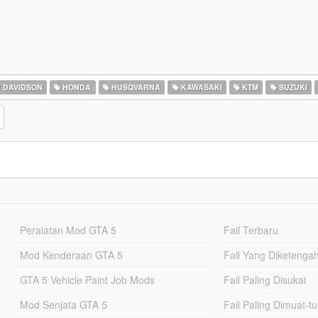
 DAVIDSON
HONDA
HUSQVARNA
KAWASAKI
KTM
SUZUKI
Peralatan Mod GTA 5
Fail Terbaru
Mod Kenderaan GTA 5
Fail Yang Diketenga
GTA 5 Vehicle Paint Job Mods
Fail Paling Disukai
Mod Senjata GTA 5
Fail Paling Dimuat-t