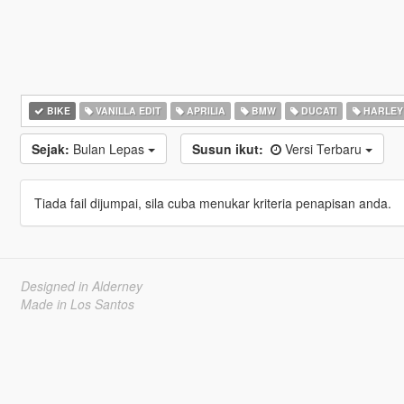
BIKE
VANILLA EDIT
APRILIA
BMW
DUCATI
HARLEY
Sejak:
Bulan Lepas
Susun ikut:
Versi Terbaru
Tiada fail dijumpai, sila cuba menukar kriteria penapisan anda.
Designed in Alderney
Made in Los Santos