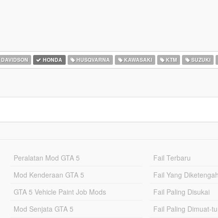
 DAVIDSON
HONDA
HUSQVARNA
KAWASAKI
KTM
SUZUKI
Peralatan Mod GTA 5
Fail Terbaru
Mod Kenderaan GTA 5
Fail Yang Diketenga
GTA 5 Vehicle Paint Job Mods
Fail Paling Disukai
Mod Senjata GTA 5
Fail Paling Dimuat-t