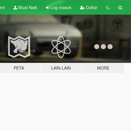
ent
Muat Naik
Log-masuk
Daftar
PETA
LAIN-LAIN
MORE