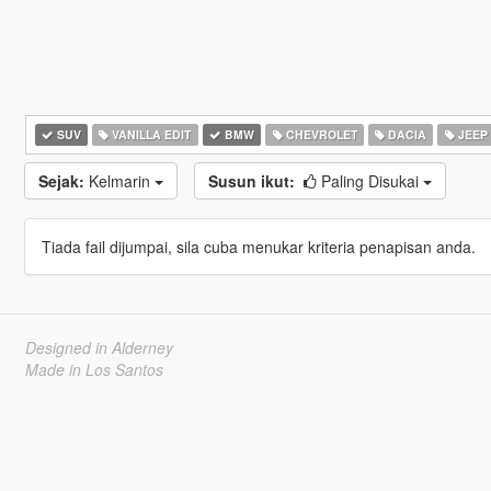
SUV
VANILLA EDIT
BMW
CHEVROLET
DACIA
JEEP
Sejak:
Kelmarin
Susun ikut:
Paling Disukai
Tiada fail dijumpai, sila cuba menukar kriteria penapisan anda.
Designed in Alderney
Made in Los Santos