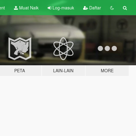
ent
Muat Naik
Log-masuk
Daftar
PETA
LAIN-LAIN
MORE