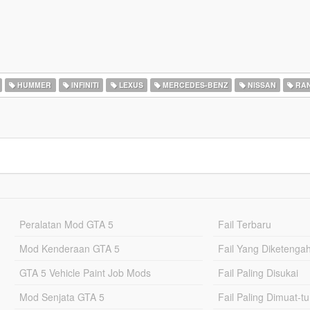
HUMMER
INFINITI
LEXUS
MERCEDES-BENZ
NISSAN
RAN
Peralatan Mod GTA 5
Fail Terbaru
Mod Kenderaan GTA 5
Fail Yang Diketenga
GTA 5 Vehicle Paint Job Mods
Fail Paling Disukai
Mod Senjata GTA 5
Fail Paling Dimuat-t