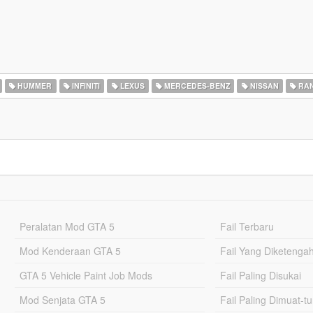
HUMMER
INFINITI
LEXUS
MERCEDES-BENZ
NISSAN
RAN
Peralatan Mod GTA 5
Fail Terbaru
Mod Kenderaan GTA 5
Fail Yang Diketenga
GTA 5 Vehicle Paint Job Mods
Fail Paling Disukai
Mod Senjata GTA 5
Fail Paling Dimuat-t