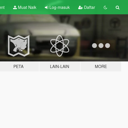
ent
Muat Naik
Log-masuk
Daftar
PETA
LAIN-LAIN
MORE