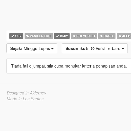
SUV
VANILLA EDIT
BMW
CHEVROLET
DACIA
JEEP
Sejak:
Minggu Lepas
Susun ikut:
Versi Terbaru
Tiada fail dijumpai, sila cuba menukar kriteria penapisan anda.
Designed in Alderney
Made in Los Santos