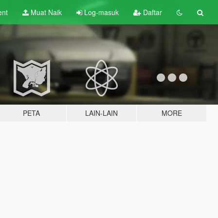
ent
Muat Naik
Log-masuk
Daftar
PETA
LAIN-LAIN
MORE