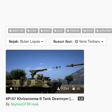
ADD-ON
CAR
BIKE
SUV
TRUCK
BUS
AIRCRAF
Sejak:
Bulan Lepas
Susun ikut:
Versi Terbaru
5.0
1,284
30
9P157 Khrizantema-S Tank Destroyer [Add-On]
1.0
By
SkylineGTRFreak