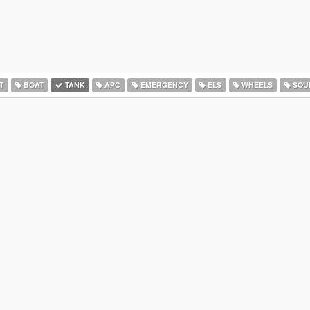
T
BOAT
TANK
APC
EMERGENCY
ELS
WHEELS
SOU