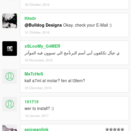
30 Oktober, 2016
H4x0r
@Bulldog Designs
Okay, check your E-Mail :)
31 Oktober, 2016
xSLooMy_G4MER
ي عيآل تككفون آبي آسم البرنآمج الي تسوون فيه الموآتر
05 November, 2016
MaTcHeS
kaif a7ml al motar? fen al t3lem?
23 Disember, 2016
101715
wer to install? :)
16 Januari, 2017
epicwanlink