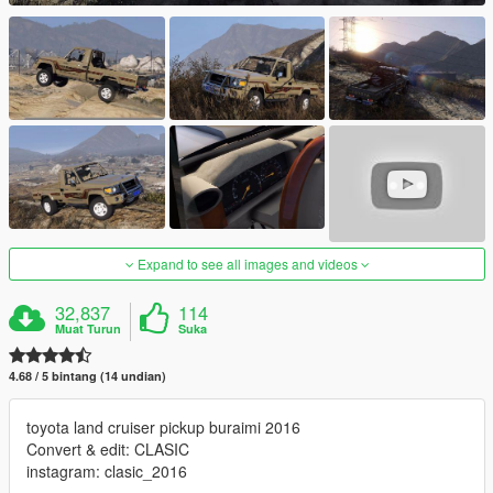
Expand to see all images and videos
32,837
114
Muat Turun
Suka
4.68 / 5 bintang (14 undian)
toyota land cruiser pickup buraimi 2016
Convert & edit: CLASIC
instagram: clasic_2016