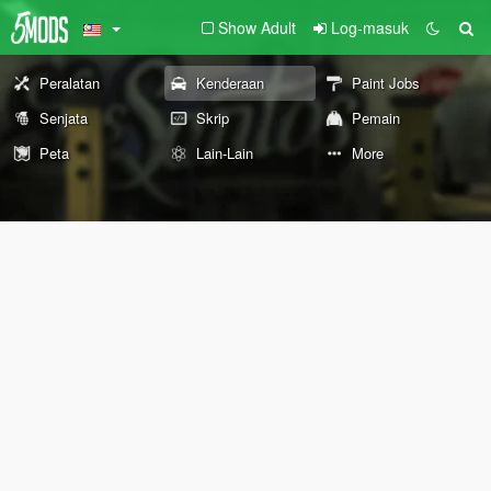
Show Adult
Log-masuk
Peralatan
Kenderaan
Paint Jobs
Senjata
Skrip
Pemain
Peta
Lain-Lain
More