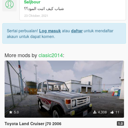
Saljbour
شباب كيف اثبت المود؟؟
23 Oktober, 2021
Sertai perbualan!
Log masuk
atau
daftar
untuk mendaftar
akaun untuk dapat komen.
More mods by
clasic2014
:
5.0
4,308
11
Toyota Land Cruiser j70 2006
1.0