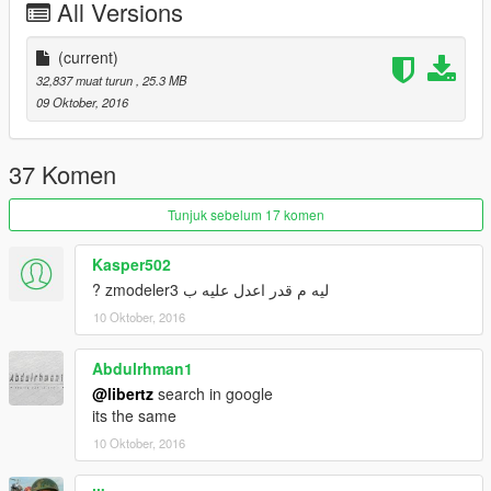
All Versions
(current)
32,837 muat turun
, 25.3 MB
09 Oktober, 2016
37 Komen
Tunjuk sebelum 17 komen
Kasper502
? zmodeler3 ليه م قدر اعدل عليه ب
10 Oktober, 2016
Abdulrhman1
@libertz
search in google
its the same
10 Oktober, 2016