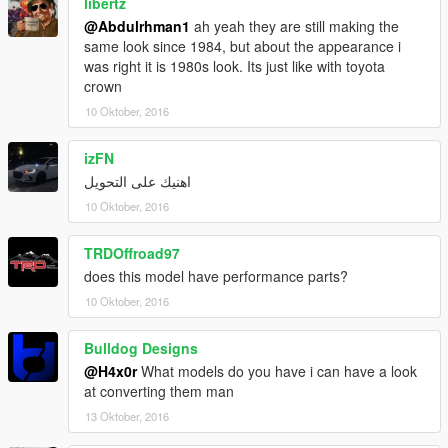
libertz
@Abdulrhman1
ah yeah they are still making the
same look since 1984, but about the appearance i
was right it is 1980s look. Its just like with toyota
crown
10 Oktober, 2016
izFN
اهنيك على التحويل
10 Oktober, 2016
TRDOffroad97
does this model have performance parts?
10 Oktober, 2016
Bulldog Designs
@H4x0r
What models do you have i can have a look
at converting them man
13 Oktober, 2016