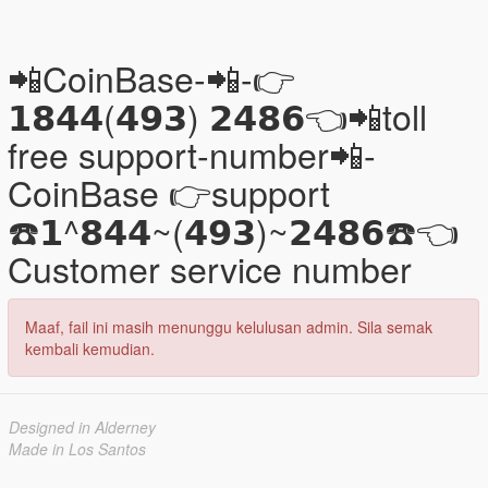
📲CoinBase-📲-👉
𝟭𝟴𝟰𝟰(𝟰𝟵𝟯) 𝟮𝟰𝟴𝟲👈📲toll
free support-number📲-
CoinBase 👉support
☎️𝟭^𝟴𝟰𝟰~(𝟰𝟵𝟯)~𝟮𝟰𝟴𝟲☎️👈
Customer service number
Maaf, fail ini masih menunggu kelulusan admin. Sila semak
kembali kemudian.
Designed in Alderney
Made in Los Santos