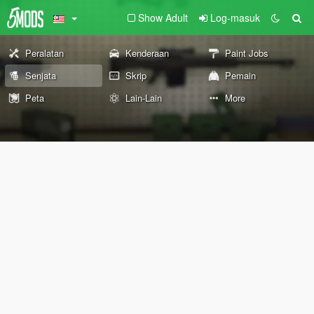
Show Adult
Log-masuk
Peralatan
Kenderaan
Paint Jobs
Senjata
Skrip
Pemain
Peta
Lain-Lain
More