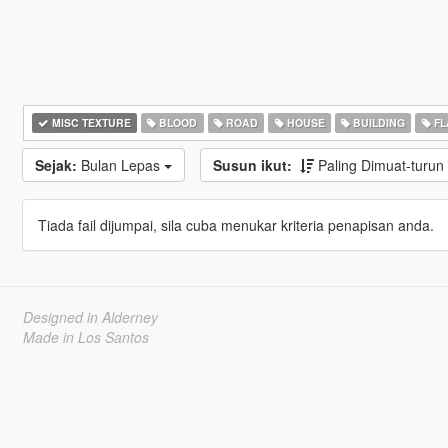
MISC TEXTURE
BLOOD
ROAD
HOUSE
BUILDING
FL
Sejak:
Bulan Lepas
Susun ikut:
Paling Dimuat-turun
Tiada fail dijumpai, sila cuba menukar kriteria penapisan anda.
Designed in Alderney
Made in Los Santos