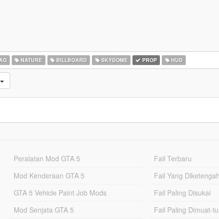
AG
NATURE
BILLBOARD
SKYDOME
PROP
HUD
Peralatan Mod GTA 5
Fail Terbaru
Mod Kenderaan GTA 5
Fail Yang Diketenga
GTA 5 Vehicle Paint Job Mods
Fail Paling Disukai
Mod Senjata GTA 5
Fail Paling Dimuat-t