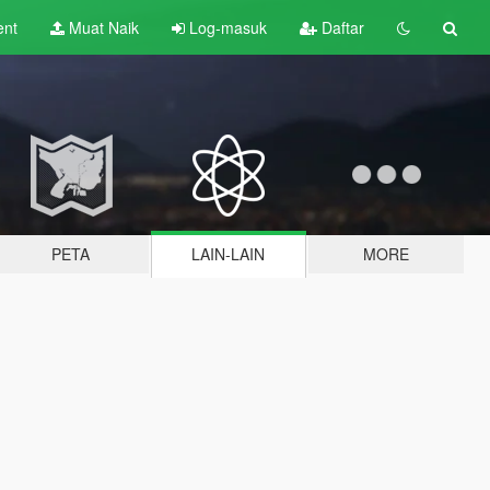
ent
Muat Naik
Log-masuk
Daftar
PETA
LAIN-LAIN
MORE