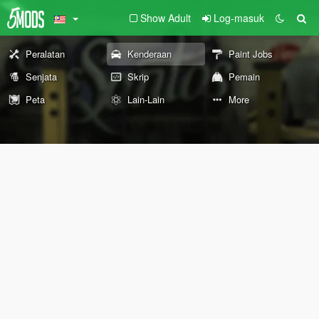
Show Adult
Log-masuk
Peralatan
Kenderaan
Paint Jobs
Senjata
Skrip
Pemain
Peta
Lain-Lain
More