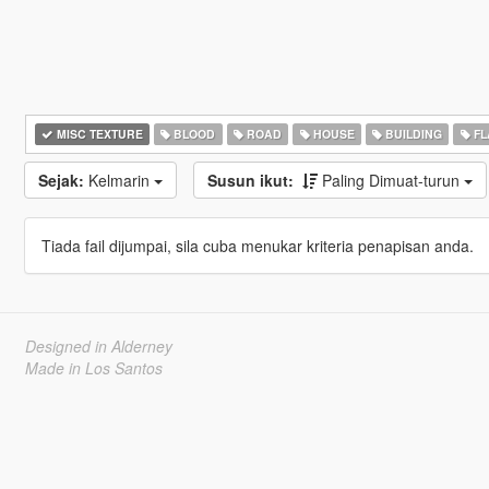
MISC TEXTURE
BLOOD
ROAD
HOUSE
BUILDING
FL
Sejak:
Kelmarin
Susun ikut:
Paling Dimuat-turun
Tiada fail dijumpai, sila cuba menukar kriteria penapisan anda.
Designed in Alderney
Made in Los Santos