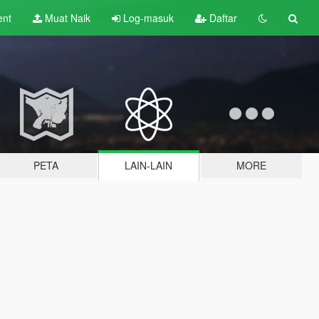
ent
Muat Naik
Log-masuk
Daftar
PETA
LAIN-LAIN
MORE