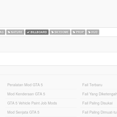
AG
NATURE
BILLBOARD
SKYDOME
PROP
HUD
Peralatan Mod GTA 5
Fail Terbaru
Mod Kenderaan GTA 5
Fail Yang Diketenga
GTA 5 Vehicle Paint Job Mods
Fail Paling Disukai
Mod Senjata GTA 5
Fail Paling Dimuat-t