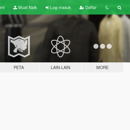
ent
Muat Naik
Log-masuk
Daftar
PETA
LAIN-LAIN
MORE