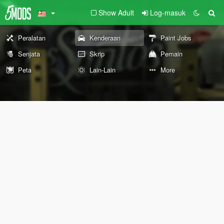
Show Adult
Log-masuk
Peralatan
Kenderaan
Paint Jobs
Senjata
Skrip
Pemain
Peta
Lain-Lain
More