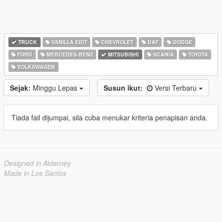
TRUCK
VANILLA EDIT
CHEVROLET
DAF
DODGE
FORD
MERCEDES-BENZ
MITSUBISHI
SCANIA
TOYOTA
VOLKSWAGEN
Sejak:
Minggu Lepas
Susun ikut:
Versi Terbaru
Tiada fail dijumpai, sila cuba menukar kriteria penapisan anda.
Designed in Alderney
Made in Los Santos