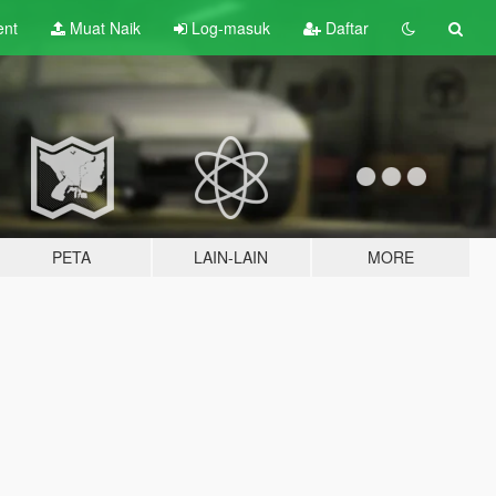
ent
Muat Naik
Log-masuk
Daftar
PETA
LAIN-LAIN
MORE