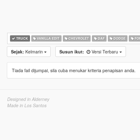
TRUCK
VANILLA EDIT
CHEVROLET
DAF
DODGE
FO
Sejak:
Kelmarin
Susun ikut:
Versi Terbaru
Tiada fail dijumpai, sila cuba menukar kriteria penapisan anda.
Designed in Alderney
Made in Los Santos