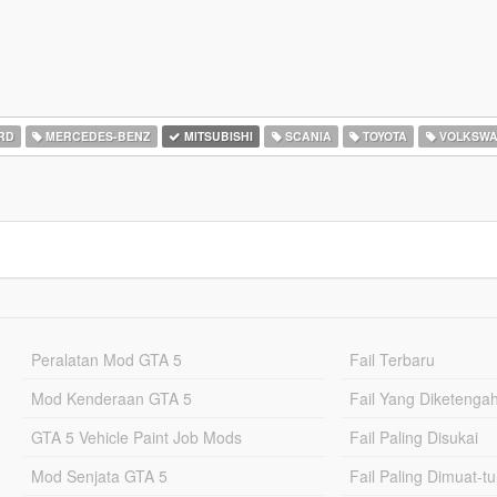
RD
MERCEDES-BENZ
MITSUBISHI
SCANIA
TOYOTA
VOLKSW
Peralatan Mod GTA 5
Fail Terbaru
Mod Kenderaan GTA 5
Fail Yang Diketenga
GTA 5 Vehicle Paint Job Mods
Fail Paling Disukai
Mod Senjata GTA 5
Fail Paling Dimuat-t