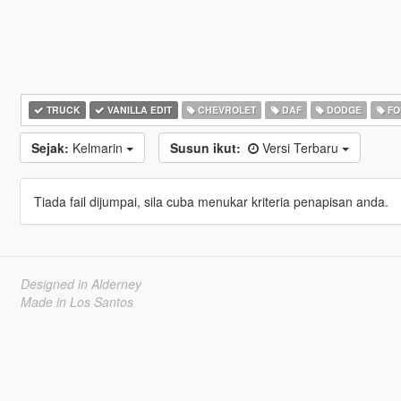
TRUCK
VANILLA EDIT
CHEVROLET
DAF
DODGE
FO
Sejak:
Kelmarin
Susun ikut:
Versi Terbaru
Tiada fail dijumpai, sila cuba menukar kriteria penapisan anda.
Designed in Alderney
Made in Los Santos