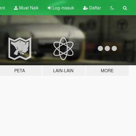
ent
Muat Naik
Log-masuk
Daftar
PETA
LAIN-LAIN
MORE