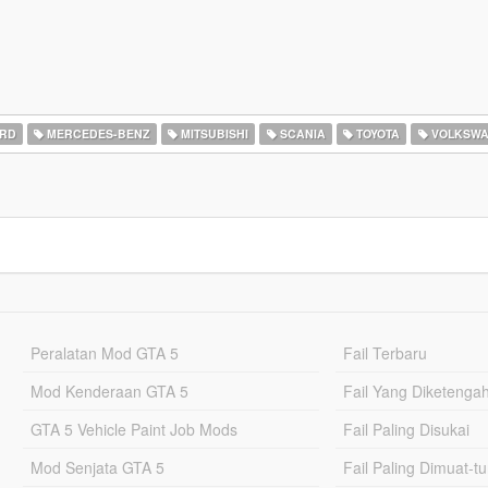
RD
MERCEDES-BENZ
MITSUBISHI
SCANIA
TOYOTA
VOLKSW
Peralatan Mod GTA 5
Fail Terbaru
Mod Kenderaan GTA 5
Fail Yang Diketenga
GTA 5 Vehicle Paint Job Mods
Fail Paling Disukai
Mod Senjata GTA 5
Fail Paling Dimuat-t